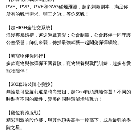
PVE、PVP、GVE和GVG硝煙瀰漫，超多刺激副本，滿足你
所有的戰鬥需求。彈王之冠，等你來戰！
【超HIGH全社交系統】
浪漫專屬婚禮，邂逅遊戲真愛；公會制霸，公會夥伴一同守護
公會榮譽；師徒來襲，傳授最強武藝一起闖蕩彈彈學院。
【萌寵物伴你同行】
多款寵物與你彈彈王國冒險，寵物餵養與戰鬥訓練，超多有愛
寵物陪伴！
【300套時裝隨心變換】
無論是可愛蘿莉還是時尚禦姐，超Cool街頭風隨你選！不同的
時裝有不同的屬性，變美的同時還能增強戰力！
【段位賽跨服戰】
精彩刺激的段位賽，與其他頂尖高手一較高下，成為最強的學
院之星。