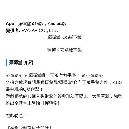
App :
‎彈彈堂 iOS版，Android版
提供者:
EVATAR CO., LTD.
‎彈彈堂 iOS版下載
‎彈彈堂安卓版下載
‎彈彈堂 介紹
※※※※※ 彈彈堂唯一正版官方手遊！ ※※※※※
坐擁六億玩傢明星網頁遊戲“彈彈堂”官方正版手遊力作，2015
最好玩的Q版射擊！
遊戲傳承經典回合製射擊的經典玩法基礎上，大膽革新，強勢
推出全新掌上冒險《彈彈堂》！
遊戲特色：
【多樣化對戰模式開啟】