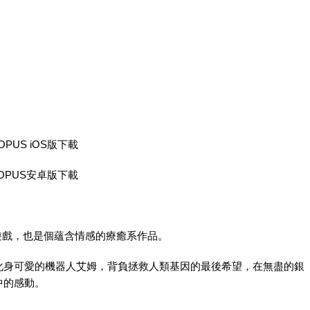
‎OPUS iOS版下載
‎OPUS安卓版下載
遊戲，也是個蘊含情感的療癒系作品。
化身可愛的機器人艾姆，背負拯救人類基因的最後希望，在無盡的銀
中的感動。