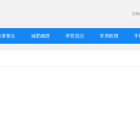
健康養生
減肥纖體
孕育資訊
常用軟體
手
）