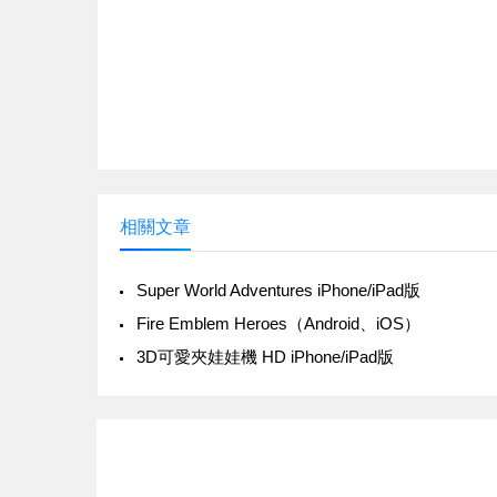
相關文章
Super World Adventures iPhone/iPad版
‎Fire Emblem Heroes（Android、iOS）
3D可愛夾娃娃機 HD iPhone/iPad版