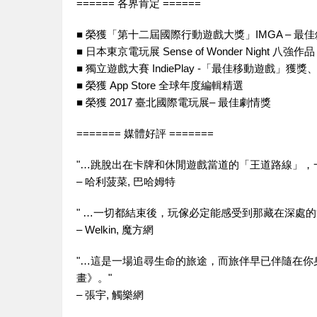
====== 各界肯定 ======
■ 榮獲「第十二屆國際行動遊戲大獎」IMGA – 最
■ 日本東京電玩展 Sense of Wonder Night 八強作品
■ 獨立遊戲大賽 IndiePlay -「最佳移動遊戲」
■ 榮獲 App Store 全球年度編輯精選
■ 榮獲 2017 臺北國際電玩展– 最佳劇情獎
======= 媒體好評 =======
"…跳脫出在卡牌和休閒遊戲當道的「王道路線」，
– 哈利菠菜, 巴哈姆特
" …一切都結束後，玩傢必定能感受到那藏在深處
– Welkin, 魔方網
"…這是一場追尋生命的旅途，而旅伴早已伴隨在你
畫》。"
– 張宇, 觸樂網