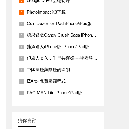
Google Drive 雲端硬碟
PhotoImpact X3下載
Coin Dozer for iPad iPhone/iPad版
糖果遊戲Candy Crush Saga iPhone/iPad 版
捕魚達人iPhone版 iPhone/iPad版
但愿人長久，千里共嬋娟----學者談中秋文化蘊涵
中國農歷與陰歷的區別
IZArc- 免費壓縮程式
PAC-MAN Lite iPhone/iPad版
猜你喜歡