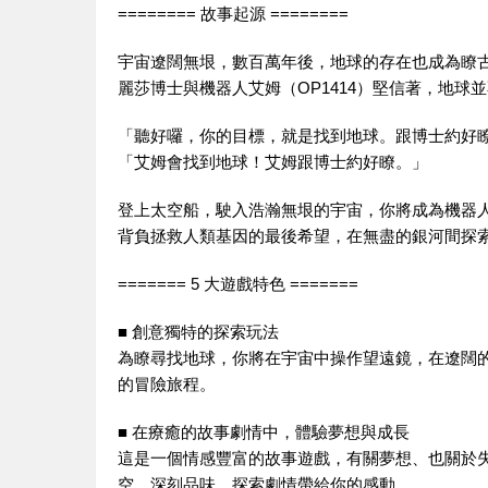
======== 故事起源 ========
宇宙遼闊無垠，數百萬年後，地球的存在也成為瞭
麗莎博士與機器人艾姆（OP1414）堅信著，地球
「聽好囉，你的目標，就是找到地球。跟博士約好
「艾姆會找到地球！艾姆跟博士約好瞭。」
登上太空船，駛入浩瀚無垠的宇宙，你將成為機器人艾
背負拯救人類基因的最後希望，在無盡的銀河間探
======= 5 大遊戲特色 =======
■ 創意獨特的探索玩法
為瞭尋找地球，你將在宇宙中操作望遠鏡，在遼闊
的冒險旅程。
■ 在療癒的故事劇情中，體驗夢想與成長
這是一個情感豐富的故事遊戲，有關夢想、也關於
空，深刻品味，探索劇情帶給你的感動。