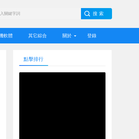
機軟體
其它綜合
關於
登錄
點擊排行