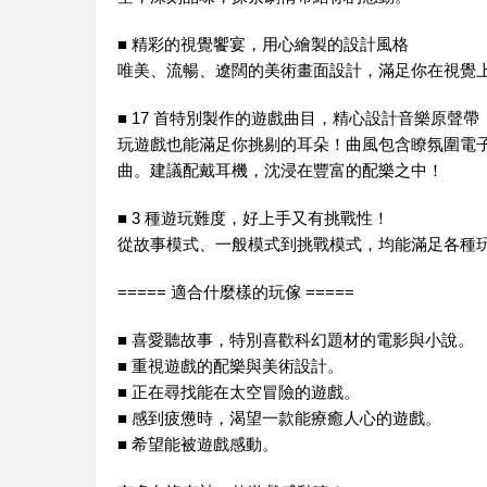
■ 精彩的視覺饗宴，用心繪製的設計風格
唯美、流暢、遼闊的美術畫面設計，滿足你在視覺
■ 17 首特別製作的遊戲曲目，精心設計音樂原聲帶
玩遊戲也能滿足你挑剔的耳朵！曲風包含瞭氛圍電子，超微量後
曲。建議配戴耳機，沈浸在豐富的配樂之中！
■ 3 種遊玩難度，好上手又有挑戰性！
從故事模式、一般模式到挑戰模式，均能滿足各種
===== 適合什麼樣的玩傢 =====
■ 喜愛聽故事，特別喜歡科幻題材的電影與小說。
■ 重視遊戲的配樂與美術設計。
■ 正在尋找能在太空冒險的遊戲。
■ 感到疲憊時，渴望一款能療癒人心的遊戲。
■ 希望能被遊戲感動。