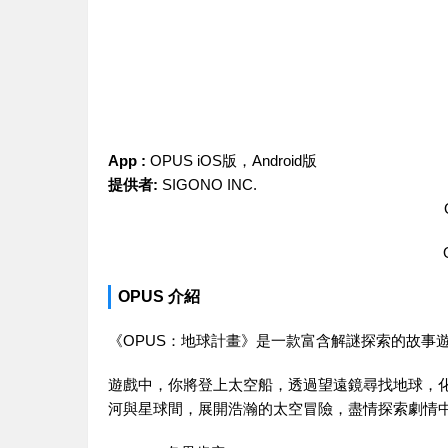
App :
‎OPUS iOS版，Android版
提供者:
SIGONO INC.
‎OPUS 介紹
《OPUS：地球計畫》是一款富含解謎探索的故事
遊戲中，你將登上太空船，透過望遠鏡尋找地球，
河與星球間，展開浩瀚的太空冒險，盡情探索劇情