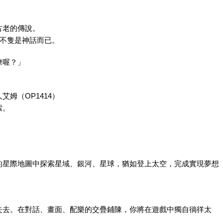
古老的傳說。
並不隻是神話而已。
瞭喔？」
姆（OP1414）
索。
的星際地圖中探索星域、銀河、星球，猶如登上太空，完成實現夢想
失去。在對話、畫面、配樂的交疊鋪陳，你將在遊戲中獨自徜徉太