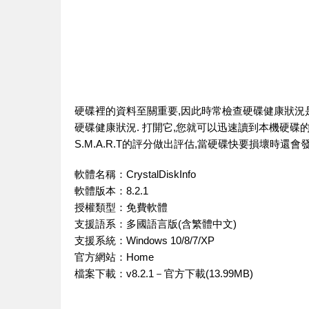
硬碟裡的資料至關重要,因此時常檢查硬碟健康狀況是有必要的
硬碟健康狀況. 打開它,您就可以迅速讀到本機硬碟
S.M.A.R.T的評分做出評估,當硬碟快要損壞時還
軟體名稱：CrystalDiskInfo
軟體版本：8.2.1
授權類型：免費軟體
支援語系：多國語言版(含繁體中文)
支援系統：Windows 10/8/7/XP
官方網站：
Home
檔案下載：
v8.2.1－官方下載(13.99MB)