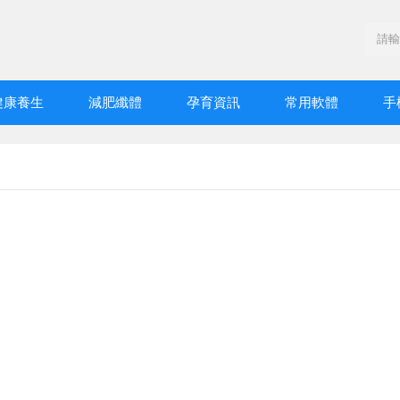
健康養生
減肥纖體
孕育資訊
常用軟體
手