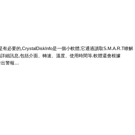
,CrystalDiskInfo是一個小軟體,
它通過讀取S.M.A.R.T瞭解
的詳細訊息,包括介面、轉速、溫度、使用時間等.軟體還會根據
會發出警報…