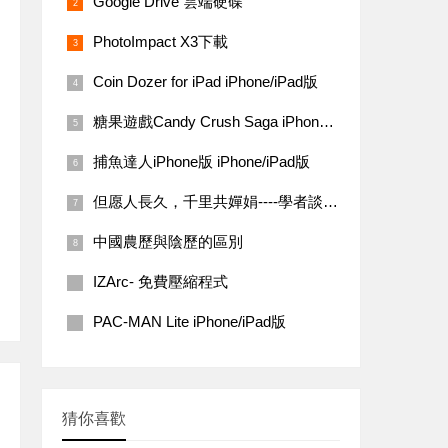
Google Drive 雲端硬碟
PhotoImpact X3下載
Coin Dozer for iPad iPhone/iPad版
糖果遊戲Candy Crush Saga iPhone/iPad 版
捕魚達人iPhone版 iPhone/iPad版
但愿人長久，千里共嬋娟----學者談中秋文化蘊涵
中國農歷與陰歷的區別
IZArc- 免費壓縮程式
PAC-MAN Lite iPhone/iPad版
猜你喜歡