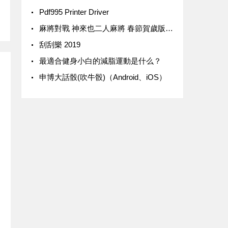
Pdf995 Printer Driver
麻將對戰 神來也二人麻將 春節賀歲版 iPhone/iPad版
‎刮刮樂 2019
最適合健身小白的減脂運動是什么？
‎申博大話骰(吹牛骰)（Android、iOS）