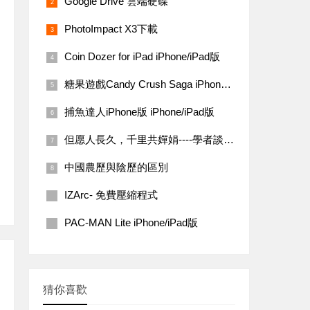
Google Drive 雲端硬碟
PhotoImpact X3下載
Coin Dozer for iPad iPhone/iPad版
糖果遊戲Candy Crush Saga iPhone/iPad 版
捕魚達人iPhone版 iPhone/iPad版
但愿人長久，千里共嬋娟----學者談中秋文化蘊涵
中國農歷與陰歷的區別
IZArc- 免費壓縮程式
PAC-MAN Lite iPhone/iPad版
猜你喜歡