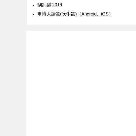
‎刮刮樂 2019
‎申博大話骰(吹牛骰)（Android、iOS）