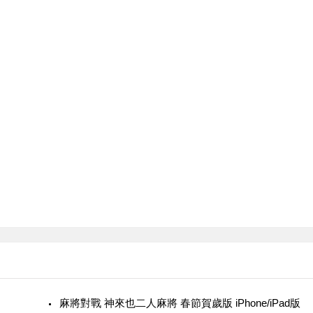
麻將對戰 神來也二人麻將 春節賀歲版 iPhone/iPad版