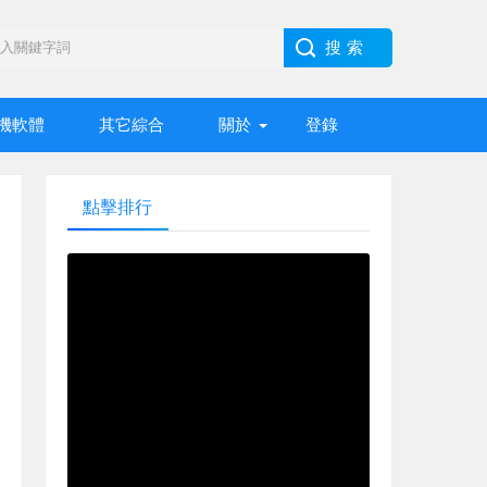
機軟體
其它綜合
關於
登錄
點擊排行