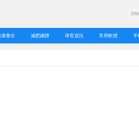
健康養生
減肥纖體
孕育資訊
常用軟體
手