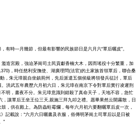
，有時—月幾節，但最有影響的民族節日是六月六“覃后曬皮”。
，濫造宮殿，強迫茅崗司土民貢獻香楠大木，因而瑤役十分繁重，加
370)，時任慈利安撫使、湖廣理問(法官)的土家族首領覃后，聯合桑
震動，朱元璋親自坐鎮荊州，先后派遣五個侯級將領發兵征討，覃后
獲。洪武五年農歷六月初六日，朱元璋在南京下令對覃后實行凌遲刑
日月不明，晝夜不分。朱元璋意識到錯殺了真命天子，天地不容，急忙
六，讓覃后王坐王位三天,親施三拜九叩之禮。愿畢果然云開霧散，日
吹鼓，供在殿上。為防蟲蛀霉爛，每年六月初六要翻曬覃后皮一次，
順縣志》記載說：“六月六日曬書及衣服，俗傳明茅崗土司覃后以是日被
。”