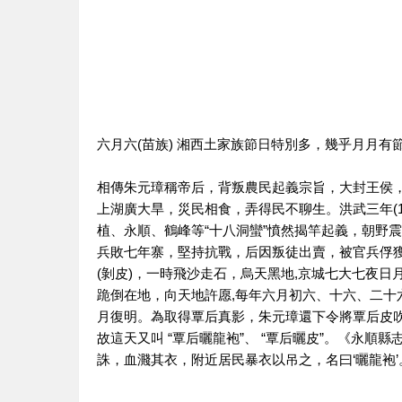
六月六(苗族)
湘西土家族節日特別多，幾乎月月有節
相傳朱元璋稱帝后，背叛農民起義宗旨，大封王侯
上湖廣大旱，災民相食，弄得民不聊生。洪武三年(1
植、永順、鶴峰等“十八洞蠻”憤然揭竿起義，朝野
兵敗七年寨，堅持抗戰，后因叛徒出賣，被官兵俘
(剝皮)，一時飛沙走石，烏天黑地,京城七大七夜
跪倒在地，向天地許愿,每年六月初六、十六、二十
月復明。為取得覃后真影，朱元璋還下令將覃后皮
故這天又叫 “覃后曬龍袍”、 “覃后曬皮”。《永
誅，血濺其衣，附近居民暴衣以吊之，名曰‘曬龍袍’