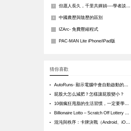
但愿人長久，千里共嬋娟----學者談中秋文化蘊涵
中國農歷與陰歷的區別
IZArc- 免費壓縮程式
PAC-MAN Lite iPhone/iPad版
猜你喜歡
AutoRuns- 顯示電腦中會自動啟動的程式的工具
屁股大怎么減肥？怎樣讓屁股變小？
10個瘋狂甩脂的生活習慣，一定要學起來
Billionaire Lotto – Scratch Off Lottery Big Winners! iPhone/iPad版
‎混沌與秩序：卡牌決戰（Android、iOS）