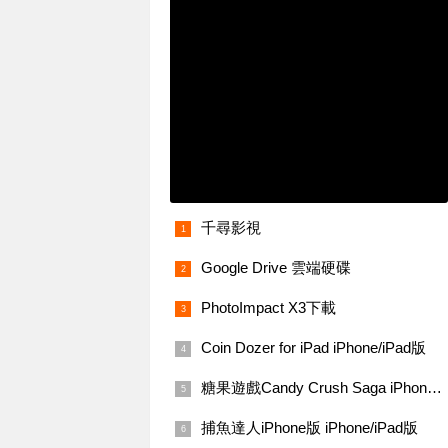
千尋影視
Google Drive 雲端硬碟
PhotoImpact X3下載
Coin Dozer for iPad iPhone/iPad版
糖果遊戲Candy Crush Saga iPhone/iPad 版
捕魚達人iPhone版 iPhone/iPad版