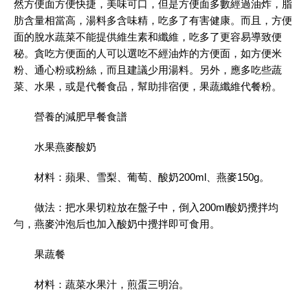
然方便面方便快捷，美味可口，但是方便面多數經過油炸，脂
肪含量相當高，湯料多含味精，吃多了有害健康。而且，方便
面的脫水蔬菜不能提供維生素和纖維，吃多了更容易導致便
秘。貪吃方便面的人可以選吃不經油炸的方便面，如方便米
粉、通心粉或粉絲，而且建議少用湯料。另外，應多吃些蔬
菜、水果，或是代餐食品，幫助排宿便，果蔬纖維代餐粉。
營養的減肥早餐食譜
水果燕麥酸奶
材料：蘋果、雪梨、葡萄、酸奶200ml、燕麥150g。
做法：把水果切粒放在盤子中，倒入200ml酸奶攪拌均
勻，燕麥沖泡后也加入酸奶中攪拌即可食用。
果蔬餐
材料：蔬菜水果汁，煎蛋三明治。