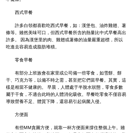
西式早餐
許多白領都喜歡吃西式早餐，如：漢堡包、油炸雞翅、薯
條等。雖然美味可口，但西式早餐所含的熱量比中式早餐高出
許多。 因為漢堡里的肉、雞翅或薯條的油量嚴重超標，所以
吃進去容易造成脂肪堆積。
零食早餐
有部分上班族會在家里或公司備一些零食，如雪餅、餅
干、巧克力等，以備不時之需，甚至把它們當早餐。其實，這
樣是相當不健康的。 早晨，人體處于半脫水狀態，零食多數
屬于干食，不適合此時的人體消化吸收。早餐吃零食不僅容易
導致營養不足、體質下降，還容易引起病菌入侵。
方便面
有些MM貪圖方便，就靠一杯方便面來撐住整個上午。雖