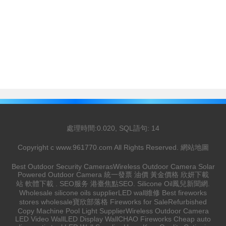
處理時間:0.020, SQL語句: 14
Copyright c
www.961770.com
All Rights Reserved.
網站地圖
Best Outdoor Security Cameras
Wireless Outdoor Camera
Solar
Powered Outdoor Camera
統一發票
油價
黃金價格
欣妍下載
站
軟體下載
.
SEO服务
港臺焦點
SEO
.
Silicone Oil
鳳兒新聞網
.
Wholesale silicone oils supplier
LED wall維修
Best fireworks
stores wholesale
寶欣部落格
Fireworks for Sale
Refurbished
Copy Machine
Pool Light Supplier
Wireless Outdoor Camera
LED Video Wall
LED Display Wall
CHAO Fireworks
Cheap auto