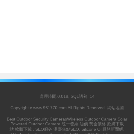
處理時間:0.018, SQL語句: 14
Copyright c
www.961770.com
All Rights Reserved.
網站地圖
Best Outdoor Security Cameras
Wireless Outdoor Camera
Solar
Powered Outdoor Camera
統一發票
油價
黃金價格
欣妍下載
站
軟體下載
.
SEO服务
港臺焦點
SEO
.
Silicone Oil
鳳兒新聞網
.