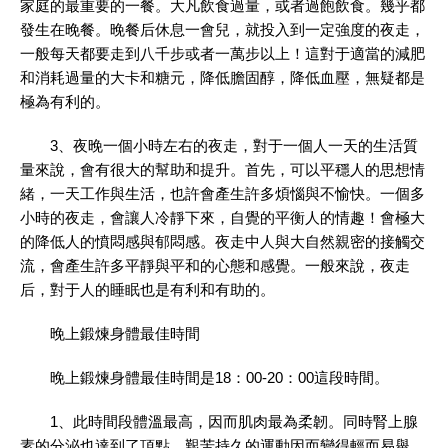
家庭的最重要的一餐。大凡飲食過量，或者過飽飲食。幾乎都
發生在晚餐。晚餐后休息一會兒，就投入到一定強度的夜走，
一般每天都要走到八千步或者一萬步以上！這對于適當的減肥
和消耗過量的大卡和糖元，降低膽固醇，降低血壓，無疑都是
極為有利的。
3、夜晚一個小時左右的夜走，對于一個人一天的生活質
量來說，會有很大的幫助和提升。首先，可以平穩人的思想情
緒，一天工作與生活，也許會產生許多煩惱與不愉快。一個多
小時的夜走，會讓人冷靜下來，自覺的平衡人的情趣！會極大
的降低人的憤悶感與郁悶感。夜走中人與大自然親密的接觸交
流，會產生許多平靜與平和的心態和感覺。一般來說，夜走
后，對于人的睡眠也是有利和有助的。
晚上鍛煉身體最佳時間
晚上鍛煉身體最佳時間是18：00-20：00這段時間。
1、此時間段體溫最高，因而肌肉最為柔韌。同時腎上腺
素的分泌也達到了頂點，艱苦持久的運動因而變得輕而易舉，