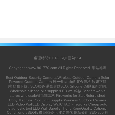
處理時間:0.018, SQL語句: 14
Copyright c
www.961770.com
All Rights Reserved.
網站地圖
Best Outdoor Security Cameras
Wireless Outdoor Camera
Solar
Powered Outdoor Camera
統一發票
油價
黃金價格
欣妍下載
站
軟體下載
.
SEO服务
港臺焦點
SEO
.
Silicone Oil
鳳兒新聞網
.
Wholesale silicone oils supplier
LED wall維修
Best fireworks
stores wholesale
寶欣部落格
Fireworks for Sale
Refurbished
Copy Machine
Pool Light Supplier
Wireless Outdoor Camera
LED Video Wall
LED Display Wall
CHAO Fireworks
Cheap auto
diagnostic tool
LED Wall Supplier Hong Kong
Quality Cationic
Conditioners
SEO服務
網頁優化
排名優化
網站優化
SEO
seo
搜