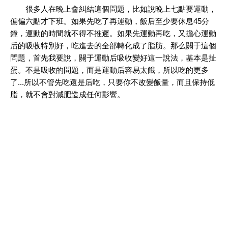
很多人在晚上會糾結這個問題，比如說晚上七點要運動，
偏偏六點才下班。如果先吃了再運動，飯后至少要休息45分
鐘，運動的時間就不得不推遲。如果先運動再吃，又擔心運動
后的吸收特別好，吃進去的全部轉化成了脂肪。那么關于這個
問題，首先我要說，關于運動后吸收變好這一說法，基本是扯
蛋。不是吸收的問題，而是運動后容易太餓，所以吃的更多
了...所以不管先吃還是后吃，只要你不改變飯量，而且保持低
脂，就不會對減肥造成任何影響。