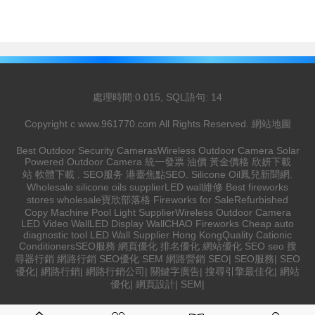
處理時間:0.015, SQL語句: 14
Copyright c
www.961770.com
All Rights Reserved.
網站地圖
Best Outdoor Security Cameras
Wireless Outdoor Camera
Solar
Powered Outdoor Camera
統一發票
油價
黃金價格
欣妍下載
站
軟體下載
.
SEO服务
港臺焦點
SEO
.
Silicone Oil
鳳兒新聞網
.
Wholesale silicone oils supplier
LED wall維修
Best fireworks
stores wholesale
寶欣部落格
Fireworks for Sale
Refurbished
Copy Machine
Pool Light Supplier
Wireless Outdoor Camera
LED Video Wall
LED Display Wall
CHAO Fireworks
Cheap auto
diagnostic tool
LED Wall Supplier Hong Kong
Quality Cationic
Conditioners
SEO服務
網頁優化
排名優化
網站優化
SEO
seo
搜
尋器行銷
網路行銷
SEO優化
SEM
網路營銷
SEO
|
SEO服務
|
SEO
優化
|
網路行銷
|
網路行銷公司
|
關鍵字廣告
|
搜尋引擎最佳化
|
網站
優化
|
網頁設計
|
SEM
|