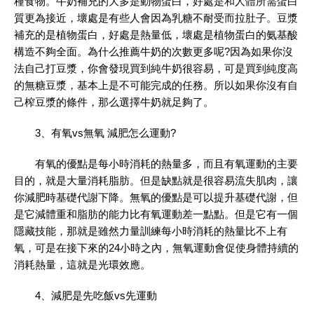
種食物。牛奶補充的大多是動物蛋白，好處是和人體所需蛋白
質更為接近，壞處是有些人會因為乳糖不耐受而拉肚子。豆漿
補充的是植物蛋白，好處是熱量低，壞處是植物蛋白的氨基酸
構造不夠全面。為什么推薦牛奶的次數更多呢?因為如果你沒
法自己打豆漿，你會發現買到純牛奶很容易，可是買到純度高
的無糖豆漿，基本上是不可能完成的任務。所以如果你沒有自
己榨豆漿的條件，那么選擇牛奶就足夠了。
3、有氧vs無氧 減肥怎么運動?
有氧的優點是每小時消耗的熱量多，而且有氧運動的主要
目的，就是大量消耗脂肪。但是缺點就是很容易流失肌肉，讓
你減肥時基礎代謝下降。無氧的優點是可以提升基礎代謝，但
是它減體重和脂肪的能力比有氧運動差一點點。但是它有一個
隱藏技能，那就是雖然力量訓練每小時消耗的熱量比不上有
氧，可是在接下來的24小時之內，無氧運動會促使身體持續的
消耗熱量，這就是光環效應。
4、減肥是先吃飯vs先運動