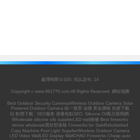
處理時間:0.020, SQL語句: 14
Copyright c
www.961770.com
All Rights Reserved.
網站地圖
Best Outdoor Security Cameras
Wireless Outdoor Camera
Solar
Powered Outdoor Camera
統一發票
油價
黃金價格
欣妍下載
站
軟體下載
.
SEO服务
港臺焦點
SEO
.
Silicone Oil
鳳兒新聞網
.
Wholesale silicone oils supplier
LED wall維修
Best fireworks
stores wholesale
寶欣部落格
Fireworks for Sale
Refurbished
Copy Machine
Pool Light Supplier
Wireless Outdoor Camera
LED Video Wall
LED Display Wall
CHAO Fireworks
Cheap auto