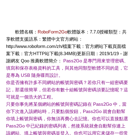
軟體名稱：
RoboForm2Go
軟體版本：7.7.0授權類型：共
享軟體支援語系：繁體中文官方網站：
http://www.roboform.com/zh/
檔案下載：
官方網站下載頁面
檔
案下載：
官方HTTP站下載(8.34MB)
更新日期：2019/1/19－謝
謝網友 Qoo 推薦軟體簡介：
Pass2Go 是專門用來管理密碼、
填寫和保存表格資料的工具，與其他同類型軟體不同的是，它
是專為 USB 隨身碟而設計。
你是否擁有許多不同網站的帳號與密碼？若你只有一組密碼要
記，那還很簡單，但若你有數十組帳號與密碼須要記憶呢？這
可就是一個浩大的工程。
只要你事先將某個網站的帳號與密碼記錄在 Pass2Go 中，當
你下次進入該網站時，只要點個按鈕，Pass2Go 就會自動幫
你填上帳號與密碼，你無須再費心去記憶。你也可以直接點選
Pass2Go 中已紀錄的密碼列表，然後系統就會自動幫你連上
該網站、填上帳號與密碼並登入。你也可以用它來儲存一些常