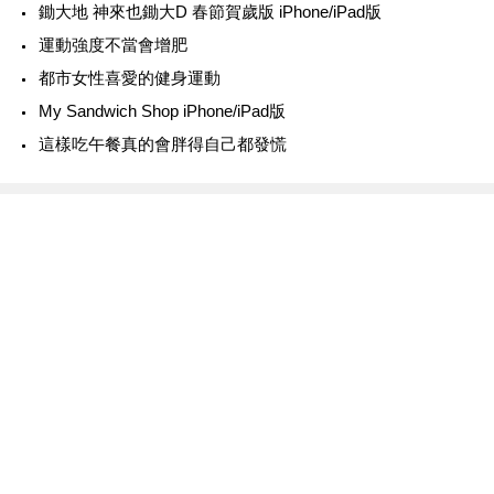
鋤大地 神來也鋤大D 春節賀歲版 iPhone/iPad版
運動強度不當會增肥
都市女性喜愛的健身運動
My Sandwich Shop iPhone/iPad版
這樣吃午餐真的會胖得自己都發慌