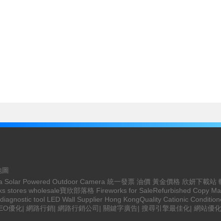
地圖
a
Solar Powered Outdoor Camera
統一發票
油價
黃金價格
欣妍下載站
ks stores wholesale
寶欣部落格
Fireworks for Sale
Refurbished Copy Ma
iagnostic tool
LED Wall Supplier Hong Kong
Quality Cationic Condition
EO優化
|
網路行銷
|
網路行銷公司
|
關鍵字廣告
|
搜尋引擎最佳化
|
網站優