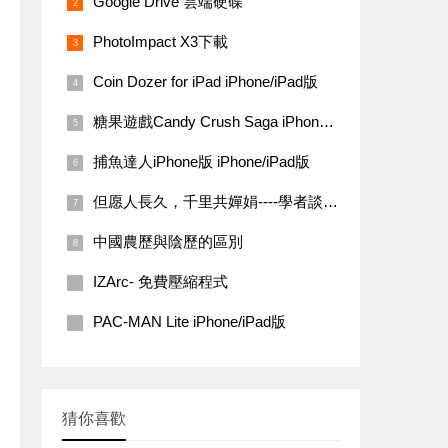
Google Drive 雲端硬碟
PhotoImpact X3下載
Coin Dozer for iPad iPhone/iPad版
糖果遊戲Candy Crush Saga iPhone/iPad 版
捕魚達人iPhone版 iPhone/iPad版
但愿人長久，千里共嬋娟----學者談中秋文化蘊涵
中國農歷與陰歷的區別
IZArc- 免費壓縮程式
PAC-MAN Lite iPhone/iPad版
猜你喜歡