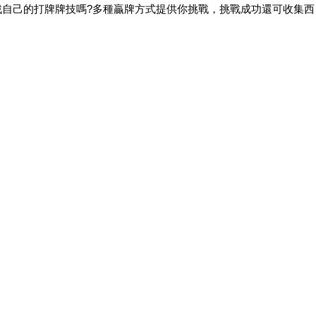
戰自己的打牌牌技嗎?多種贏牌方式提供你挑戰，挑戰成功還可收集西