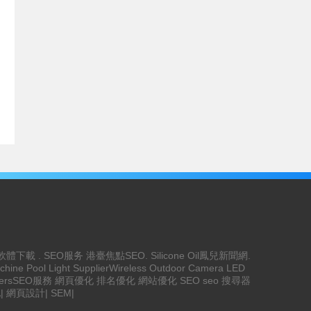
軟體下載
.
SEO服务
港臺焦點
SEO
.
Silicone Oil
鳳兒新聞網
.
chine
Pool Light Supplier
Wireless Outdoor Camera
LED
ers
SEO服務
網頁優化
排名優化
網站優化
SEO
seo
搜尋器
化
|
網頁設計
|
SEM
|