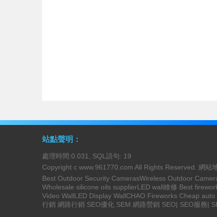
站點聲明：
處理時間:0.031, SQL語句: 19
Copyright c
www.961770.com
All Rights Reserved.
網站
Best Outdoor Security Cameras
Wireless Outdoor Camer
Wholesale silicone oils supplier
LED wall維修
Best firewor
Video Wall
LED Display Wall
CHAO Fireworks
Cheap auto d
行銷
網路行銷
SEO優化
SEM
網路營銷
SEO
|
SEO服務
|
S