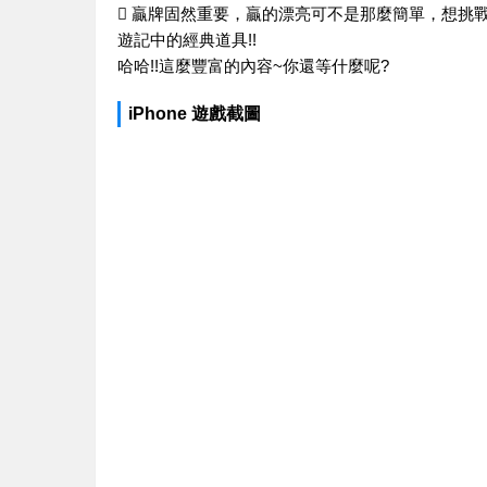
 贏牌固然重要，贏的漂亮可不是那麼簡單，想挑
遊記中的經典道具!!
哈哈!!這麼豐富的內容~你還等什麼呢?
iPhone 遊戲截圖