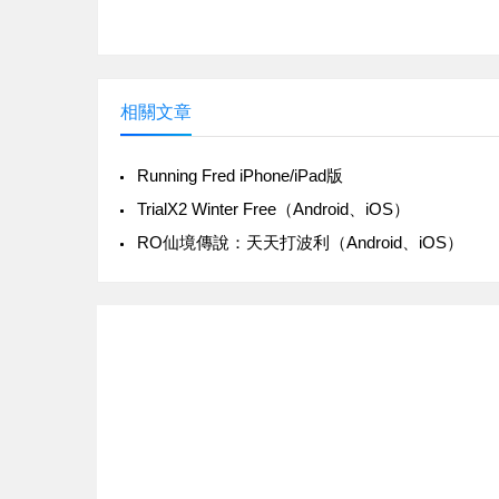
相關文章
Running Fred iPhone/iPad版
‎TrialX2 Winter Free（Android、iOS）
‎RO仙境傳說：天天打波利（Android、iOS）