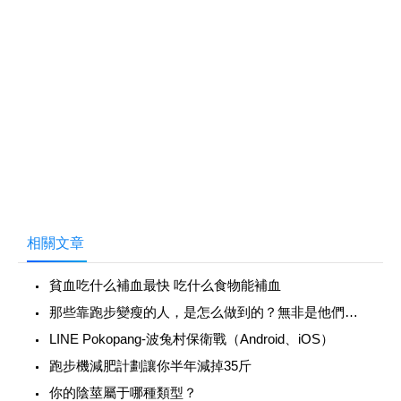
相關文章
貧血吃什么補血最快 吃什么食物能補血
那些靠跑步變瘦的人，是怎么做到的？無非是他們知道這4點
‎LINE Pokopang-波兔村保衛戰（Android、iOS）
跑步機減肥計劃讓你半年減掉35斤
你的陰莖屬于哪種類型？