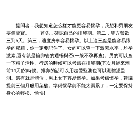
提問者：我想知道怎么樣才能更容易懷孕，我想和男朋友
要個寶寶。 首先，確認自己的排卵期。第二，雙方禁欲
三到5天。第三，適度房事容易懷孕。以上這三點是能容易懷
孕的秘籍，你一定要記住了。女的可以查一下激素水平，雌孕
激素;還有就是輸卵管的通暢與否(一般不孕再查)。男的可以查
一下精子活性。行房的時候可以考慮在排卵期(下次月經來潮
前14天)的時候。排卵的話可以用超聲監測也可以測體溫監
測。還有就是體位，男上女下容易懷孕。如果考慮懷孕，建議
提前三個月服用葉酸。準備懷孕前不能太勞累了，一定要保持
身心的輕松、愉快!