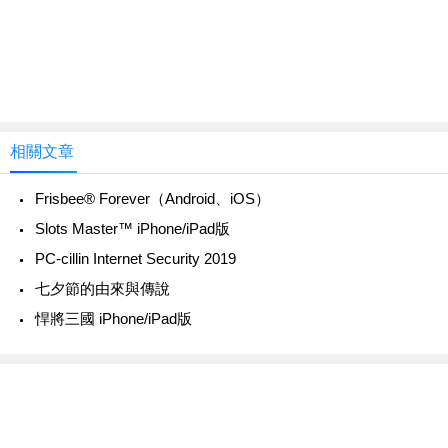
相關文章
‎Frisbee® Forever（Android、iOS）
Slots Master™ iPhone/iPad版
PC-cillin Internet Security 2019
七夕節的由來與傳說
悍將三國 iPhone/iPad版