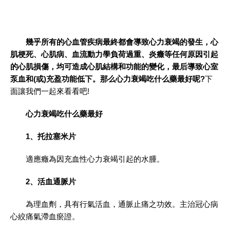
幾乎所有的心血管疾病最終都會導致心力衰竭的發生，心
肌梗死、心肌病、血流動力學負荷過重、炎癥等任何原因引起
的心肌損傷，均可造成心肌結構和功能的變化，最后導致心室
泵血和(或)充盈功能低下。那么心力衰竭吃什么藥最好呢?
下
面讓我們一起來看看吧!
心力衰竭吃什么藥最好
1、托拉塞米片
適應癥為因充血性心力衰竭引起的水腫。
2、活血通脈片
為理血劑，具有行氣活血，通脈止痛之功效。主治冠心病
心絞痛氣滯血瘀證。