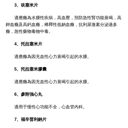
3、呋塞米片
適應癥為水腫性疾病，高血壓，預防急性腎功能衰竭，高
鉀血癥及高鈣血癥，稀釋性低鈉血癥，抗利尿激素分泌過多
癥，急性藥物毒物中毒。
4、托拉塞米片
適應癥為因充血性心力衰竭引起的水腫。
5、托拉塞米膠囊
適應癥為因充血性心力衰竭引起的水腫。
6、參附強心丸
適用于慢性心功能不全，心血管內科。
7、福辛普利鈉片