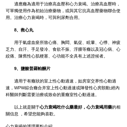
適應癥為適用于治療高血壓和心力衰竭。治療高血壓時，
可單獨使用作為初始治療藥物，或與其它抗高血壓藥物聯合使
用。治療心力衰竭時，可與利尿劑合用。
8、救心丸
用于氣虛血瘀所致心痛、胸悶、氣促、眩暈、心悸、神疲
乏力、自汗、手足發冷、食欲不振、浮腫等癥以及冠心病、心
絞痛、陳舊性心肌梗塞、心功能不全具有上述證候者。
9、鹽酸普羅帕酮片
適用于有癥狀的室上性心動過速，如房室交界性心動過
速，WPW綜合癥合并室上性心動過速或陣發性心房顫動;經內
科醫師判斷需要治療或致命的重癥室性心動過速。
以上就是關于
心力衰竭吃什么藥最好，心力衰竭用藥
的相
關信息 ，希望您能夠喜歡。
心力衰竭的護理要點介紹